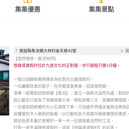
集集優惠
集集景點
⫯
南投縣魚池鄉大林村金天巷42號
⋟
【悠然情境，森活怡然】
悠森境渡假村位於九族文化村正對面，步行路程只需1分鐘。
一個以回歸故鄉與傳承為初衷的主題渡假村。
一位離鄉背景的遊子，在外闖蕩事業後，回首來時路，
憑著一股傻勁回到故鄉【魚池】，建立一個與大自然共處、對話
起心動念只是為了保護故鄉土地、耕耘故鄉人文、延續故鄉情感
一位傻到把故鄉的大小石頭買下來，只怕被外界運走後無法再找
這種傻到令人敬佩的執著，以行動告訴大家那叫做故鄉情的東西
將這些原本屬於故鄉的一草一木一石頭用最自然的工法，
打造一座充滿理想渡假村，這就【悠森境渡假村】的初衷。