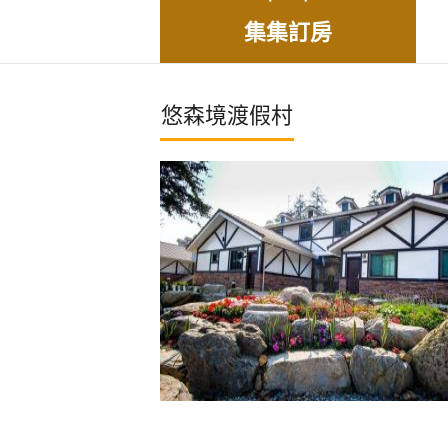
集集訂房
悠森境渡假村