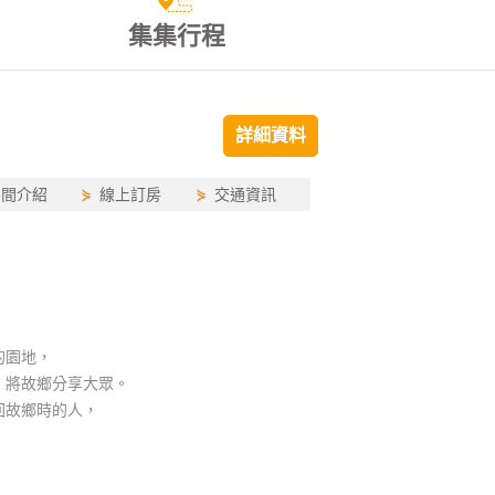
集集行程
詳細資料
房間介紹
⋟
線上訂房
⋟
交通資訊
的園地，
、將故鄉分享大眾。
回故鄉時的人，
。