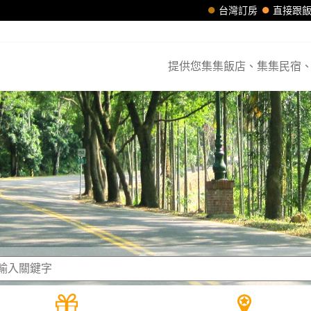
台灣訂房
直接跟
提供您集集飯店、集集民宿、