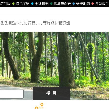
飯店訂房
特色民宿
全球租車
網紅帶你玩
玩樂地圖
會員帳戶
集集景點、集集行程...等旅遊情報資訊
搜 尋