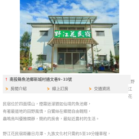
特
色
民
宿
全
球
租
車
⫯
南投縣魚池鄉新城村通文巷9-33號
野
⋟
房間介紹
⋟
線上訂房
⋟
交通資訊
江
網
花
紅
民宿位於四面環山，煙霧迷濛猶如仙境的魚池鄉，
帶
有著最道地的田野風情，白鷺絲在鄉間自由翱翔，
你
蟲鳴鳥叫優雅嫻靜，簡約的房舍，最貼近農村的生活。
玩
野江花民宿距離日月潭、九族文化村只需約5至10分鐘車程，