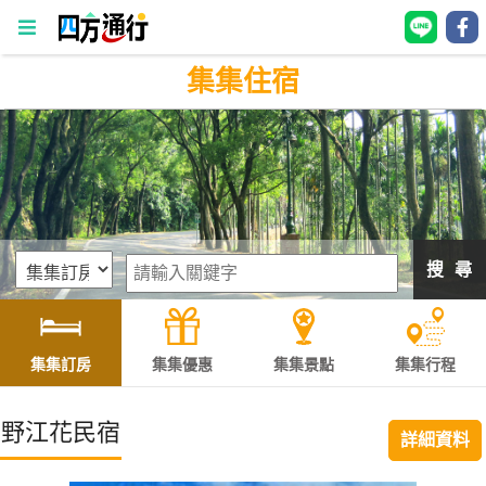
集集住宿
四
方
通
行
訂
房
搜 尋
台
灣
訂
集集訂房
集集優惠
集集景點
集集行程
房
野江花民宿
詳細資料
直接跟飯店訂房
HOT