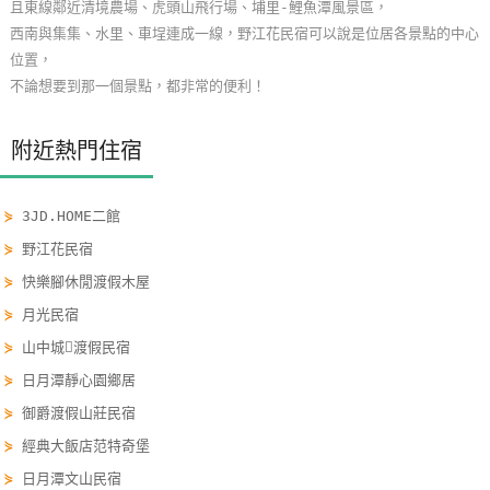
且東線鄰近清境農場、虎頭山飛行場、埔里-鯉魚潭風景區，
玩
西南與集集、水里、車埕連成一線，野江花民宿可以說是位居各景點的中心
樂
位置，
地
不論想要到那一個景點，都非常的便利！
圖
附近熱門住宿
顧
客
服
⋟
3JD.HOME二館
務
⋟
野江花民宿
⋟
快樂腳休閒渡假木屋
顧
⋟
月光民宿
客
⋟
山中城渡假民宿
滿
⋟
日月潭靜心園鄉居
意
度
⋟
御爵渡假山莊民宿
⋟
經典大飯店范特奇堡
⋟
日月潭文山民宿
訂