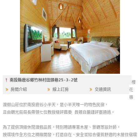
特
色
民
宿
全
球
租
車
⫯
南投縣鹿谷鄉竹林村田頭巷25-3-2號
櫻
⋟
房間介紹
⋟
線上訂房
⋟
交通資訊
花
網
嶺
紅
渡假山莊位於南投鹿谷小半天，是小半天唯一的特色民宿，
帶
且由觀光局局長帶領七位教授級評鑑委 員親自嚴謹評審通過。
你
玩
為了提供頂級休閒渡假品質，特別聘請專業木屋、景觀等設計師，
按環境作全方位之精緻開發，打造自在、安全並結合優質舒適的木屋住宿環