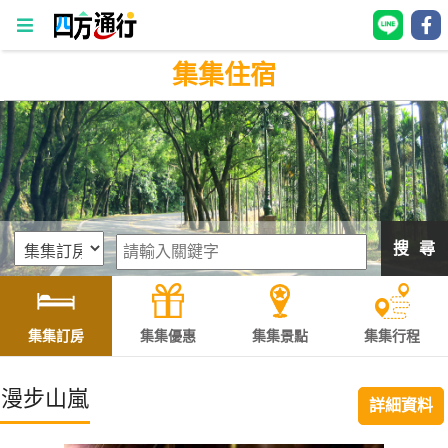
集集住宿
四
方
通
行
訂
房
搜 尋
台
灣
訂
集集訂房
集集優惠
集集景點
集集行程
房
漫步山嵐
詳細資料
直接跟飯店訂房
HOT