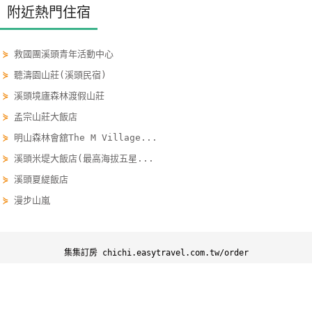
附近熱門住宿
玩
樂
地
⋟
救國團溪頭青年活動中心
圖
⋟
聽濤園山莊(溪頭民宿)
⋟
溪頭境廬森林渡假山莊
顧
客
⋟
孟宗山莊大飯店
服
⋟
明山森林會舘The M Village...
務
⋟
溪頭米堤大飯店(最高海拔五星...
⋟
溪頭夏緹飯店
顧
⋟
漫步山嵐
客
滿
意
集集訂房 chichi.easytravel.com.tw/order
度
集集訂房
集集優惠
集集景點
集集行程
訂
Copyright ©
四方通行
集集住宿網