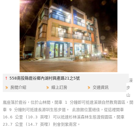
特
色
民
宿
全
球
租
車
⫯
558南投縣鹿谷鄉內湖村興產路21之5號
漫
⋟
房間介紹
⋟
線上訂房
⋟
交通資訊
步
網
山
紅
嵐座落於鹿谷，位於山林間，開車 1 分鐘即可抵達溪頭自然教育園區，開
帶
車 9 分鐘則可抵達長源圳生態步道。 此旅館位置絕佳，從這裡開車
你
16.6 公里 (10.3 英哩) 可以抵達杉林溪森林生態渡假園區，開車
玩
23.7 公里 (14.7 英哩) 則會到紫南宮。