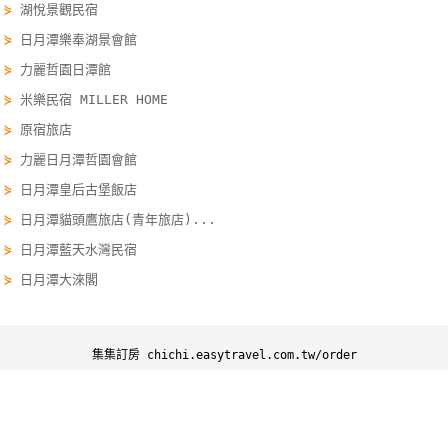
⋟
湖悅景觀民宿
線
⋟
日月潭樂奉湖景會館
上
客
⋟
力麗哲園日潭館
服
⋟
米樂民宿 MILLER HOME
⋟
原宿旅店
⋟
力麗日月潭哲園會館
紅
利
⋟
日月潭皇后古堡飯店
查
⋟
日月潭貓頭鷹旅店(青年旅店)...
詢
⋟
日月潭藍天水灣民宿
⋟
日月潭大淶閣
訂
房
Q&A
集集訂房 chichi.easytravel.com.tw/order
集集訂房
集集優惠
集集景點
集集行程
國
Copyright ©
四方通行
集集住宿網
旅